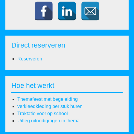
Direct reserveren
Reserveren
Hoe het werkt
Themafeest met begeleiding
verkleedkleding per stuk huren
Traktatie voor op school
Uitleg uitnodigingen in thema